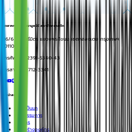
อุตสาหกรรมพัฒนามูลนิธิ สถาบันพลาสติก
86/6 ซอยตรีมิตร แขวงพระโขนง เขตคลองเตย กรุงเทพฯ
10110
โทรศัพท์: 0-2391-5340-43
โทรสาร: 0-2712-3341
แนะนำสถาบัน
ความเป็นมา
คณะกรรมการ
ผู้บริหาร
โครงสร้างองค์กร